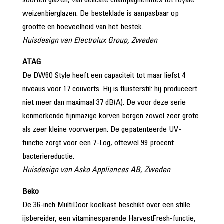
soorten glazen, van delicate champagneflûtes tot royale
weizenbierglazen. De besteklade is aanpasbaar op
grootte en hoeveelheid van het bestek.
Huisdesign van Electrolux Group, Zweden
ATAG
De DW60 Style heeft een capaciteit tot maar liefst 4
niveaus voor 17 couverts. Hij is fluisterstil: hij produceert
niet meer dan maximaal 37 dB(A). De voor deze serie
kenmerkende fijnmazige korven bergen zowel zeer grote
als zeer kleine voorwerpen. De gepatenteerde UV-
functie zorgt voor een 7-Log, oftewel 99 procent
bacteriereductie.
Huisdesign van Asko Appliances AB, Zweden
Beko
De 36-inch MultiDoor koelkast beschikt over een stille
ijsbereider, een vitaminesparende HarvestFresh-functie,