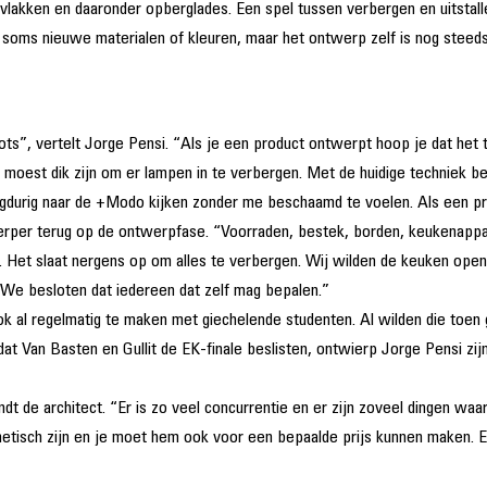
e vlakken en daaronder opberglades. Een spel tussen verbergen en uitstall
soms nieuwe materialen of kleuren, maar het ontwerp zelf is nog steeds
s”, vertelt Jorge Pensi. “Als je een product ontwerpt hoop je dat het tij
e moest dik zijn om er lampen in te verbergen. Met de huidige techniek be
ngdurig naar de +Modo kijken zonder me beschaamd te voelen. Als een pro
erper terug op de ontwerpfase. “Voorraden, bestek, borden, keukenappara
 Het slaat nergens op om alles te verbergen. Wij wilden de keuken opene
We besloten dat iedereen dat zelf mag bepalen.”
k al regelmatig te maken met giechelende studenten. Al wilden die toen 
dat Van Basten en Gullit de EK-finale beslisten, ontwierp Jorge Pensi z
indt de architect. “Er is zo veel concurrentie en er zijn zoveel dingen 
sthetisch zijn en je moet hem ook voor een bepaalde prijs kunnen maken. 