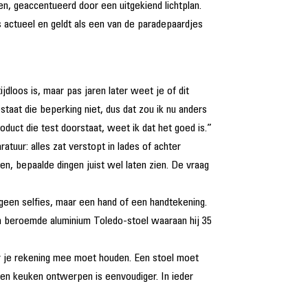
en, geaccentueerd door een uitgekiend lichtplan.
 actueel en geldt als een van de paradepaardjes
dloos is, maar pas jaren later weet je of dit
staat die beperking niet, dus dat zou ik nu anders
duct die test doorstaat, weet ik dat het goed is.”
tuur: alles zat verstopt in lades of achter
n, bepaalde dingen juist wel laten zien. De vraag
geen selfies, maar een hand of een handtekening.
ijn beroemde aluminium Toledo-stoel waaraan hij 35
waar je rekening mee moet houden. Een stoel moet
Een keuken ontwerpen is eenvoudiger. In ieder