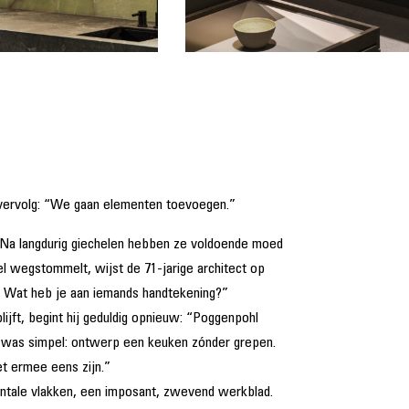
 vervolg: “We gaan elementen toevoegen.”
. Na langdurig giechelen hebben ze voldoende moed
el wegstommelt, wijst de 71-jarige architect op
. Wat heb je aan iemands handtekening?”
ijft, begint hij geduldig opnieuw: “Poggenpohl
g was simpel: ontwerp een keuken zónder grepen.
et ermee eens zijn.”
ontale vlakken, een imposant, zwevend werkblad.