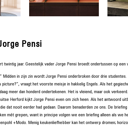
Jorge Pensi
 twintig jaar. Geestelijk vader Jorge Pensi broedt ondertussen op een
 Midden in zijn zin wordt Jorge Pensi onderbroken door drie studentes
icture?”, vraagt het voorste meisje in hakkelig Engels. Als het gegiech
daag meer dan honderd ondertekenen. Het is vleiend, maar ook verkeerd
tse Herford kijkt Jorge Pensi even om zich heen. Als het antwoord uitbl
 die dat nooit eerder had gedaan. Daarom benaderden ze ons. De briefin
ken mét grepen, want in principe volgen we een briefing alleen als we h
oggenpohl +Modo. Menig keukenliefhebber kan het ontwerp dromen; horiz