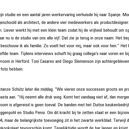
jn studie en een aantal jaren werkervaring verhuisde hij naar Spanje. Mo
j geschoold als architect, de andere vier medewerkers als productdesign
en. Liever werkt hij met een klein team zodat hij de vrijheid behoudt om 
aar nu is de studio van ons alle vijf. Dat zie je terug in onze naam. Het 
beschouw ik als familie. Zo voelt het voor mij, maar ook voor hen.” Het k
elfde team. Tijdens interviews schuift hij graag collega’s naar voren en b
room in Herford. Toni Casares and Diego Slemenson zijn achtergebleven 
 foto hebben.
 Constanze Schütz later die middag. “We vieren onze successen groots en 
basta aan. “Hij neemt alle druk weg. Komt het vandaag niet af, dan morg
oom is afgereisd is geen toeval. De banden met het Duitse keukenbedrijf
oggenpohl en Studio Pensi. Om dit kracht bij te zetten staat er een bij
004, maar de belangrijkste toevoeging zit in het zwarte werkblad. Terwijl
ekookplaat tevoorschijn komt. Tegelijktijdig wordt de bar langer en krijg