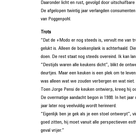
Daaronder licht en rust, gevolgd door uitschuifbar
De afgelopen twintig jaar verlangden consumenten 
van Poggenpohl.
Trots
“Dat de +Modo er nog steeds is, vervult me van trot
gelukt is. Alleen de boekenplank is achterhaald. Di
doen. De rest staat nog steeds overeind. Ik kan la
“Destijds waren alle keukens dicht”, blikt de ontw
deurtjes. Maar een keuken is een plek om te leven.
was alleen wat we zouden verbergen en wat niet. 
Toen Jorge Pensi de keuken ontwierp, kreeg hij oo
De overmatige aandacht begon in 1988. In het jaar 
jaar later nog veelvuldig wordt herinnerd.
“Eigenlijk ben je gek als je een stoel ontwerpt”, v
goed zitten, hij moet vanuit alle perspectieven e
geval vrijer.”