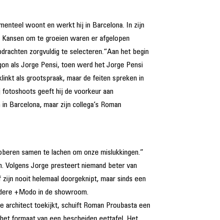
menteel woont en werkt hij in Barcelona. In zijn
er. Kansen om te groeien waren er afgelopen
opdrachten zorgvuldig te selecteren.“Aan het begin
begon als Jorge Pensi, toen werd het Jorge Pensi
linkt als grootspraak, maar de feiten spreken in
ij fotoshoots geeft hij de voorkeur aan
in Barcelona, maar zijn collega’s Roman
proberen samen te lachen om onze mislukkingen.”
en. Volgens Jorge presteert niemand beter van
 zijn nooit helemaal doorgeknipt, maar sinds een
zondere +Modo in de showroom.
 de architect toekijkt, schuift Roman Proubasta een
t het formaat van een bescheiden eettafel. Het