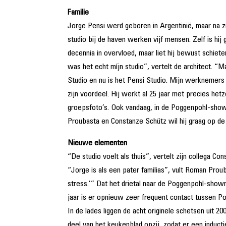
Familie
Jorge Pensi werd geboren in Argentinië, maar na zi
studio bij de haven werken vijf mensen. Zelf is hi
decennia in overvloed, maar liet hij bewust schiet
was het echt míjn studio”, vertelt de architect. “M
Studio en nu is het Pensi Studio. Mijn werknemers 
zijn voordeel. Hij werkt al 25 jaar met precies hetz
groepsfoto’s. Ook vandaag, in de Poggenpohl-show
Proubasta en Constanze Schütz wil hij graag op de
Nieuwe elementen
“De studio voelt als thuis”, vertelt zijn collega
“Jorge is als een pater familias”, vult Roman Prou
stress.’” Dat het drietal naar de Poggenpohl-showr
jaar is er opnieuw zeer frequent contact tussen P
In de lades liggen de acht originele schetsen uit 2
deel van het keukenblad opzij, zodat er een inducti