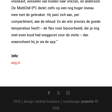
vrieskast, wisselen van koelen naar vriezen, en andersom.
De MultiChill 0°C denkt zelfs op een nog hoger niveau
mee met de gebruiker. Hij past zich aan, per
compartiment, aan de inhoud. En als iets precies de goede
temperatuur heeft – de fles rosé bijvoorbeeld, die je nog
snel even koud had weggezet voor de visite – dan
waarschuwt hij je via de app.”
Info:
aeg.nl
DVK | design vakblad keukens | webdesign
youecho
©
2026