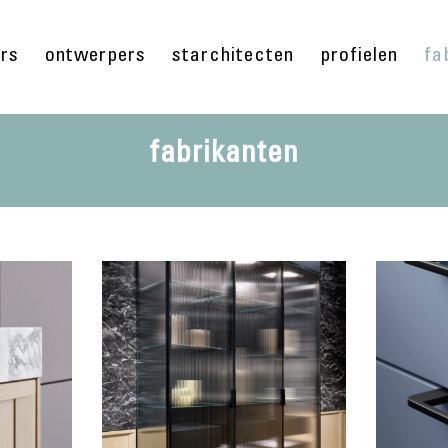
ers
ontwerpers
starchitecten
profielen
fa
fabrikanten