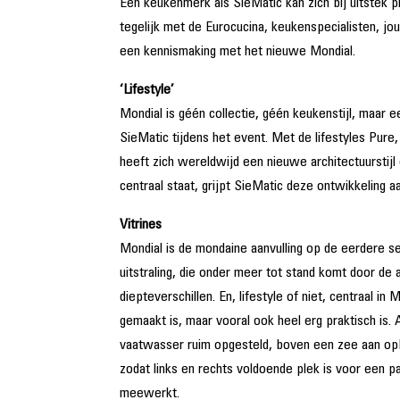
Een keukenmerk als SieMatic kan zich bij uitstek pr
tegelijk met de Eurocucina, keukenspecialisten, j
een kennismaking met het nieuwe Mondial.
‘Lifestyle’
Mondial is géén collectie, géén keukenstijl, maar ee
SieMatic tijdens het event. Met de lifestyles Pure
heeft zich wereldwijd een nieuwe architectuurstijl 
centraal staat, grijpt SieMatic deze ontwikkeling
Vitrines
Mondial is de mondaine aanvulling op de eerdere s
uitstraling, die onder meer tot stand komt door d
diepteverschillen. En, lifestyle of niet, centraal 
gemaakt is, maar vooral ook heel erg praktisch is.
vaatwasser ruim opgesteld, boven een zee aan opbe
zodat links en rechts voldoende plek is voor een p
meewerkt.