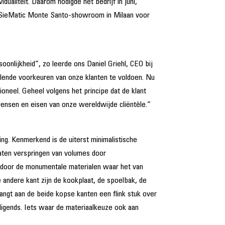
dualiteit. Daarom nodigde het bedrijf in juni,
 de SieMatic Monte Santo-showroom in Milaan voor
soonlijkheid”, zo leerde ons Daniel Griehl, CEO bij
illende voorkeuren van onze klanten te voldoen. Nu
ioneel. Geheel volgens het principe dat de klant
wensen en eisen van onze wereldwijde cliëntèle.”
ng. Kenmerkend is de uiterst minimalistische
laten verspringen van volumes door
ingt door de monumentale materialen waar het van
e andere kant zijn de kookplaat, de spoelbak, de
angt aan de beide kopse kanten een flink stuk over
odigends. Iets waar de materiaalkeuze ook aan