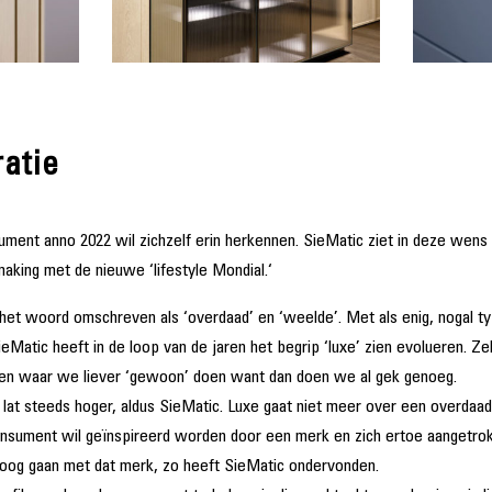
ratie
ment anno 2022 wil zichzelf erin herkennen. SieMatic ziet in deze wens 
aking met de nieuwe ‘lifestyle Mondial.‘
et woord omschreven als ‘overdaad’ en ‘weelde’. Met als enig, nogal typ
Matic heeft in de loop van de jaren het begrip ‘luxe’ zien evolueren. Ze
 en waar we liever ‘gewoon’ doen want dan doen we al gek genoeg.
at steeds hoger, aldus SieMatic. Luxe gaat niet meer over een overdaad
onsument wil geïnspireerd worden door een merk en zich ertoe aangetro
aloog gaan met dat merk, zo heeft SieMatic ondervonden.