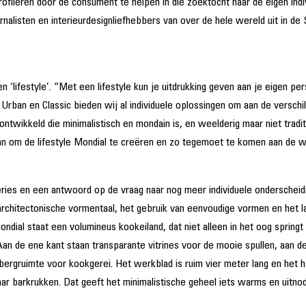
ofileren door de consument te helpen in die zoektocht naar de eigen indivi
ournalisten en interieurdesignliefhebbers van over de hele wereld uit in
n ‘lifestyle’. “Met een lifestyle kun je uitdrukking geven aan je eigen per
, Urban en Classic bieden wij al individuele oplossingen om aan de versch
ontwikkeld die minimalistisch en mondain is, en weelderig maar niet tradit
 aan om de lifestyle Mondial te creëren en zo tegemoet te komen aan de 
eries en een antwoord op de vraag naar nog meer individuele onderscheidi
e architectonische vormentaal, het gebruik van eenvoudige vormen en het 
in Mondial staat een volumineus kookeiland, dat niet alleen in het oog spr
 Aan de ene kant staan transparante vitrines voor de mooie spullen, aan d
rgruimte voor kookgerei. Het werkblad is ruim vier meter lang en het h
aar barkrukken. Dat geeft het minimalistische geheel iets warms en uitn