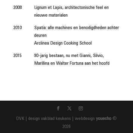
2008
Lignum et Lapis, architectonische feel en
nieuwe materialen
2010
Spatia: alle machines en benodigdheden achter
deuren
Arclinea Design Cooking School
2015
90-jarig bestaan, nu met Gianni, Silvio,
Marillina en Walter Fortuna aan het hoofd
DVK | design vakblad keukens | webdesign
youecho
©
2026