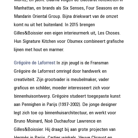
Moritz, en jacht. Daarna volgen de Baccarat hotelketen in
Manhattan, en brands als Six Senses, Four Seasons en de
Mandarin Oriental Group. Bijna driekwart van de omzet
komt nu uit het buitenland. In 2015 brengen
Gilles&Boissier een eigen interieurmerk uit, Les Choses.
Hun Signature Kitchen voor Obumex combineert grafische
lijnen met hout en marmer.
Grégoire de Laforrest
In zijn jeugd is de Fransman
Grégoire de Laforrest omringd door handwerk en
creativiteit. Zijn grootvader is meubelmaker, vader
graficus en schilder, moeder interesseert zich voor
binnenhuisontwerp. Grégoire studeert toegepaste kunst
aan Pennighen in Parijs (1997-2002). De jonge designer
legt zich toe op binnenhuisarchitectuur, en werkt voor
Bruno Moinard, Noé Duchaufour Lawrence en
Gilles&Boissier. Hij draagt bij aan grote projecten van