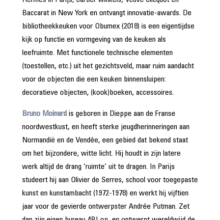
Hermès in Parijs, Cartier winkels, Veuve Clicquot en
Baccarat in New York en ontvangt innovatie-awards. De
bibliotheekkeuken voor Obumex (2018) is een eigentijdse
kijk op functie en vormgeving van de keuken als
leefruimte. Met functionele technische elementen
(toestellen, etc.) uit het gezichtsveld, maar ruim aandacht
voor de objecten die een keuken binnensluipen:
decoratieve objecten, (kook)boeken, accessoires.
Bruno Moinard
is geboren in Dieppe aan de Franse
noordwestkust, en heeft sterke jeugdherinneringen aan
Normandië en de Vendée, een gebied dat bekend staat
om het bijzondere, witte licht. Hij houdt in zijn latere
werk altijd de drang ‘ruimte’ uit te dragen. In Parijs
studeert hij aan Olivier de Serres, school voor toegepaste
kunst en kunstambacht (1972-1978) en werkt hij vijftien
jaar voor de gevierde ontwerpster Andrée Putman. Zet