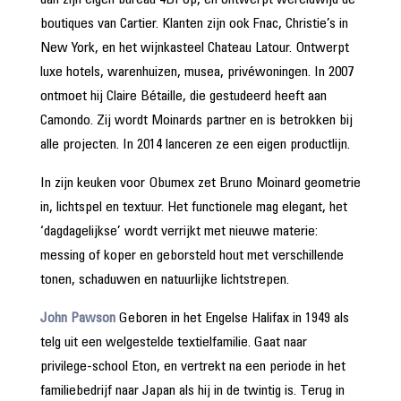
dan zijn eigen bureau 4BI op, en ontwerpt wereldwijd de
boutiques van Cartier. Klanten zijn ook Fnac, Christie’s in
New York, en het wijnkasteel Chateau Latour. Ontwerpt
luxe hotels, warenhuizen, musea, privéwoningen. In 2007
ontmoet hij Claire Bétaille, die gestudeerd heeft aan
Camondo. Zij wordt Moinards partner en is betrokken bij
alle projecten. In 2014 lanceren ze een eigen productlijn.
In zijn keuken voor Obumex zet Bruno Moinard geometrie
in, lichtspel en textuur. Het functionele mag elegant, het
‘dagdagelijkse’ wordt verrijkt met nieuwe materie:
messing of koper en geborsteld hout met verschillende
tonen, schaduwen en natuurlijke lichtstrepen.
John Pawson
Geboren in het Engelse Halifax in 1949 als
telg uit een welgestelde textielfamilie. Gaat naar
privilege-school Eton, en vertrekt na een periode in het
familiebedrijf naar Japan als hij in de twintig is. Terug in