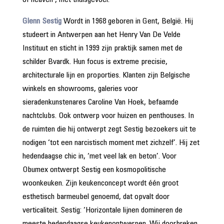
of heaven’, met thuisgevoel.
Glenn Sestig
Wordt in 1968 geboren in Gent, België. Hij
studeert in Antwerpen aan het Henry Van De Velde
Instituut en sticht in 1999 zijn praktijk samen met de
schilder Bvardk. Hun focus is extreme precisie,
architecturale lijn en proporties. Klanten zijn Belgische
winkels en showrooms, galeries voor
sieradenkunstenares Caroline Van Hoek, befaamde
nachtclubs. Ook ontwerp voor huizen en penthouses. In
de ruimten die hij ontwerpt zegt Sestig bezoekers uit te
nodigen ‘tot een narcistisch moment met zichzelf’. Hij zet
hedendaagse chic in, ‘met veel lak en beton’. Voor
Obumex ontwerpt Sestig een kosmopolitische
woonkeuken. Zijn keukenconcept wordt één groot
esthetisch barmeubel genoemd, dat opvalt door
verticaliteit. Sestig: ‘Horizontale lijnen domineren de